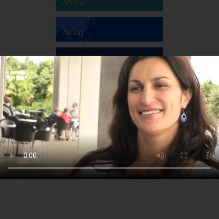
Afrika
Asien
Australien
Europa
Sydamerika
Nordamerika