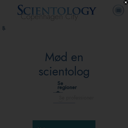
Copenhagen City
L. Ron
Hvad er
Frivillige
Ofte stillede
Online-
Bøger
Hubbard
Scientology?
Hjælpere
spørgsmål
kurser
Mød en
scientolog
Se
regioner
Se professioner