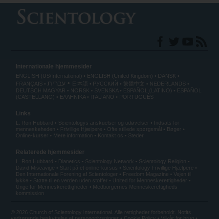
Internationale hjemmesider
ENGLISH (US/International)
ENGLISH (United Kingdom)
DANSK
עברית
FRANÇAIS
日本語
РУССКИЙ
繁體中文
NEDERLANDS
DEUTSCH
MAGYAR
NORSK
SVENSKA
ESPAÑOL (LATINO)
ESPAÑOL
(CASTELLANO)
ΕΛΛΗΝΙΚA
ITALIANO
PORTUGUÊS
Links
L. Ron Hubbard
Scientologys anskuelser og udøvelser
Indsats for
menneskeheden
Frivillige Hjælpere
Ofte stillede spørgsmål
Bøger
Online-kurser
Mere information
Kontakt os
Steder
Relaterede hjemmesider
L. Ron Hubbard
Dianetics
Scientology Network
Scientology Religion
David Miscavige
Start på et online-kursus
Scientology Frivillige Hjælpere
Den Internationale Forening af Scientologer
Freedom Magazine
Vejen til
lykke
Støtte til en verden uden stoffer
United for Menneskerettigheder
Unge for Menneskerettigheder
Medborgernes Menneskerettigheds­
kommission
© 2026 Church of Scientology International. Alle rettigheder forbeholdt.
Notits
vedrørende beskyttelse af personoplysninger
•
Cookie Policy
•
Vilkår for brug
•