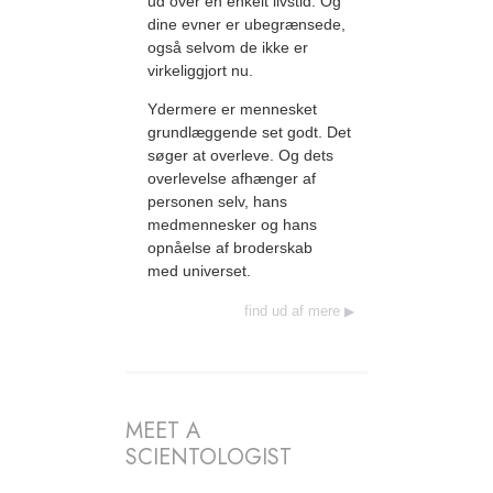
ud over en enkelt livstid. Og
dine evner er ubegrænsede,
også selvom de ikke er
virkeliggjort nu.
Ydermere er mennesket
grundlæggende set godt. Det
søger at overleve. Og dets
overlevelse afhænger af
personen selv, hans
medmennesker og hans
opnåelse af broderskab
med universet.
find ud af mere
MEET A
SCIENTOLOGIST