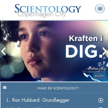
Copenhagen City
L. Ron
Hvad er
Frivillige
Ofte stillede
Online-
Bøger
Hubbard
Scientology?
Hjælpere
spørgsmål
kurser
Kraften i dig
Se video
HVAD ER SCIENTOLOGY?
L. Ron Hubbard: Grundlægger