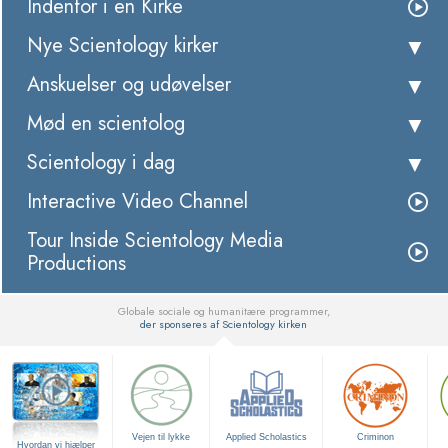
Indenfor i en Kirke
Nye Scientology kirker
Anskuelser og udøvelser
Mød en scientolog
Scientology i dag
Interactive Video Channel
Tour Inside Scientology Media
Productions
Globale sociale og humanitære programmer,
der sponseres af Scientology kirken
▼
Vejen til lykke
Applied Scholastics
Criminon
Hvordan vi hjælper