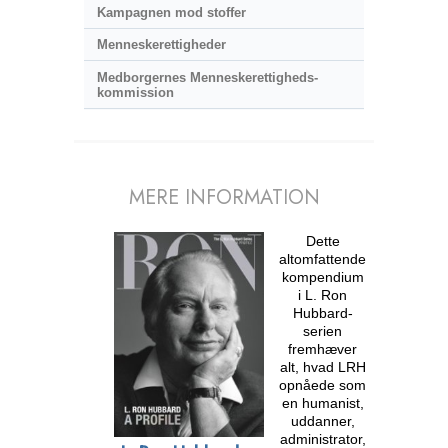
Kampagnen mod stoffer
Menneske­rettigheder
Medborgernes Menneskerettigheds­
kommission
MERE INFORMATION
Dette
altomfattende
kompendium
i L. Ron
Hubbard-
serien
fremhæver
alt, hvad LRH
opnåede som
en humanist,
uddanner,
administrator,