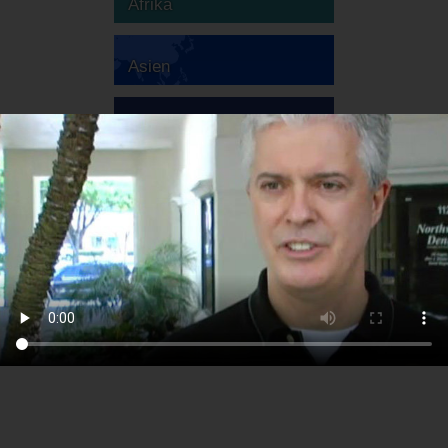
Afrika
Asien
Australien
Europa
Sydamerika
Nordamerika