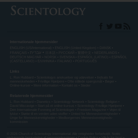
Internationale hjemmesider
ENGLISH (US/International)
ENGLISH (United Kingdom)
DANSK
עברית
FRANÇAIS
日本語
РУССКИЙ
繁體中文
NEDERLANDS
DEUTSCH
MAGYAR
NORSK
SVENSKA
ESPAÑOL (LATINO)
ESPAÑOL
(CASTELLANO)
ΕΛΛΗΝΙΚA
ITALIANO
PORTUGUÊS
Links
L. Ron Hubbard
Scientologys anskuelser og udøvelser
Indsats for
menneskeheden
Frivillige Hjælpere
Ofte stillede spørgsmål
Bøger
Online-kurser
Mere information
Kontakt os
Steder
Relaterede hjemmesider
L. Ron Hubbard
Dianetics
Scientology Network
Scientology Religion
David Miscavige
Start på et online-kursus
Scientology Frivillige Hjælpere
Den Internationale Forening af Scientologer
Freedom Magazine
Vejen til
lykke
Støtte til en verden uden stoffer
United for Menneskerettigheder
Unge for Menneskerettigheder
Medborgernes Menneskerettigheds­
kommission
© 2026 Church of Scientology International. Alle rettigheder forbeholdt.
Notits
vedrørende beskyttelse af personoplysninger
•
Cookie Policy
•
Vilkår for brug
•