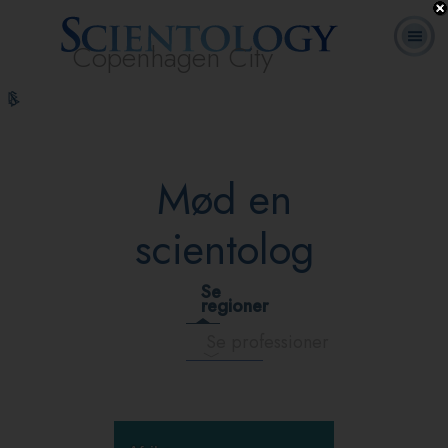
Copenhagen City
L. Ron
Hvad er
Frivillige
Ofte stillede
Online-
Bøger
Hubbard
Scientology?
Hjælpere
spørgsmål
kurser
Mød en
scientolog
Se
regioner
Se professioner