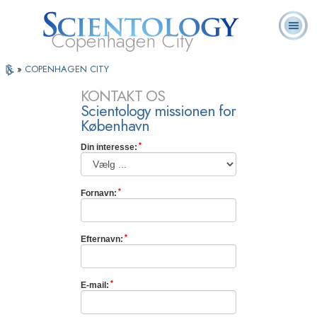
Copenhagen City
L. Ron
Hvad er
Frivillige
Ofte stillede
Online-
»
COPENHAGEN CITY
Bøger
Hubbard
Scientology?
Hjælpere
spørgsmål
kurser
KONTAKT OS
Scientology missionen for
København
Din interesse:
Fornavn:
Efternavn:
E-mail: